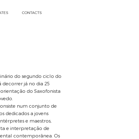
ATES
CONTACT
S
inário do segundo ciclo do
á decorrer já no dia 25
 orientação do Saxofonista
ovedo.
consiste num conjunto de
os dedicados a jovens
intérpretes e maestros,
ita e interpretação de
mental contemporânea. Os