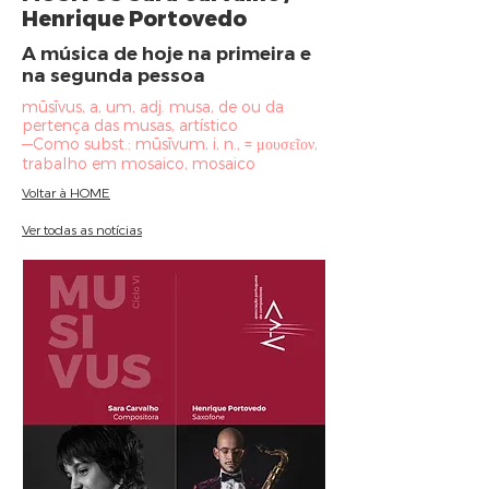
Henrique Portovedo
A música de hoje na primeira e
na segunda pessoa
mūsīvus, a, um, adj. musa, de ou da
pertença das musas, artístico
—Como subst.: mūsīvum, i, n., = μουσεῖον,
trabalho em mosaico, mosaico
Voltar à HOME
Ver todas as notícias