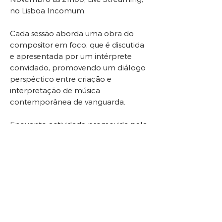
no Lisboa Incomum.
Cada sessão aborda uma obra do
compositor em foco, que é discutida
e apresentada por um intérprete
convidado, promovendo um diálogo
perspéctico entre criação e
interpretação de música
contemporânea de vanguarda.
Enquanto actividade promovida pela
APC, o projecto MUSIVUS propõe-se
divulgar a música contemporânea de
vanguarda, quer na sua vertente
composicional, quer interpretativa,
com particular enfoque na criação
nacional.
Nesta medida, o projecto oferece a