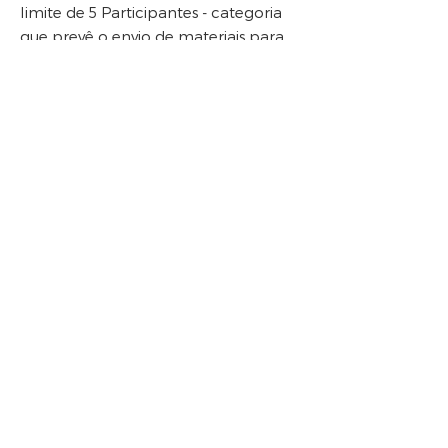
limite de 5 Participantes - categoria
que prevê o envio de materiais para
experimentação e leitura. Caso o
número de inscrições exceda este
número, os materiais a trabalhar
ficarão ao critério do Intérprete
convidado.