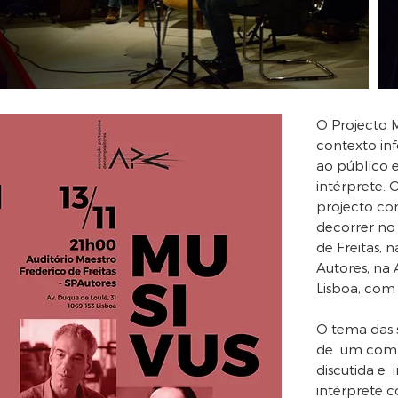
O Projecto 
contexto in
ao público 
intérprete. 
projecto co
decorrer no
de Freitas,
Autores, na 
Lisboa, com
O tema das 
de um comp
discutida e
intérprete 