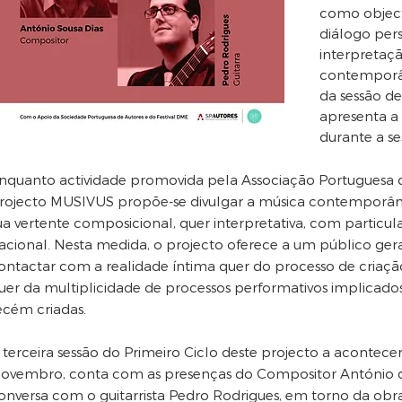
como object
diálogo pers
interpretaç
contemporân
da sessão de
apresenta a 
durante a se
nquanto actividade promovida pela Associação Portuguesa 
rojecto MUSIVUS propõe-se divulgar a música contemporân
ua vertente composicional, quer interpretativa, com particul
acional. Nesta medida, o projecto oferece a um público gera
ontactar com a realidade íntima quer do processo de criaç
uer da multiplicidade de processos performativos implicado
ecém criadas.
 terceira sessão do Primeiro Ciclo deste projecto a acontece
ovembro, conta com as presenças do Compositor António de
onversa com o guitarrista Pedro Rodrigues, em torno da obra “