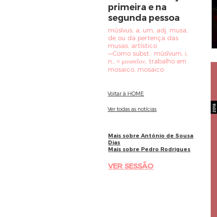
primeira e na
segunda pessoa
mūsīvus, a, um, adj. musa,
de ou da pertença das
musas, artístico
—Como subst.: mūsīvum, i,
n., = μουσεῖον, trabalho em
mosaico, mosaico
Voltar à HOME
Ver todas as notícias
Mais sobre
António de Sousa
Dias
Mais sobre
Pedro Rodrigues
VER SESSÃO