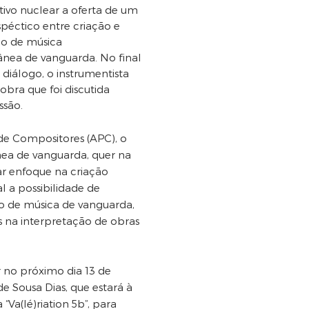
ivo nuclear a oferta de um
péctico entre criação e
ão de música
ea de vanguarda. No final
 diálogo, o instrumentista
obra que foi discutida
ssão.
de Compositores (APC), o
ea de vanguarda, quer na
ar enfoque na criação
l a possibilidade de
ão de música de vanguarda,
s na interpretação de obras
r no próximo dia 13 de
 Sousa Dias, que estará à
Va(lé)riation 5b”, para