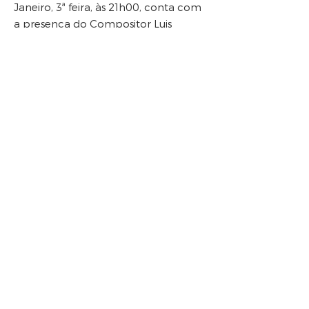
Janeiro, 3ª feira, às 21h00, conta com
a presença do Compositor Luis
Tinoco que estará à conversa com o
Percussionista André Dias, em torno
da obra “Mind the Gap” para
marimba solo [2004] e com a
participação especial de Hugo
Romano Guimarães, na difusão da
obra.
Na sessão seguinte, a ocorrer no
próximo dia 12 de Fevereiro, iremos
contar com o Compositor Virgílio
Melo, à conversa com a violinista
Beatriz Morais.