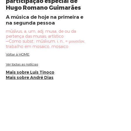
participação especial de
Hugo Romano Guimarães
A música de hoje na primeira e
na segunda pessoa
mūsīvus, a, um, adj. musa, de ou da
pertença das musas, artístico
—Como subst.: mūsīvum, i, n., = μουσεῖον,
trabalho em mosaico, mosaico
Voltar à HOME
Ver todas as notícias
Mais sobre Luís Tinoco
Mais sobre André Dias